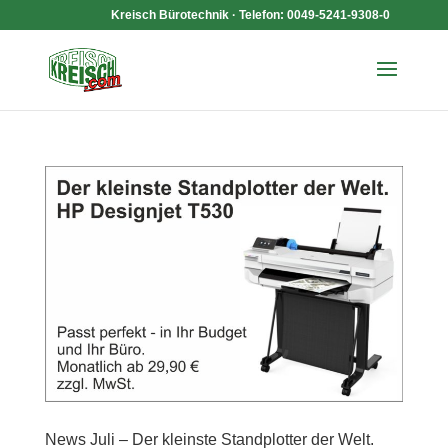
Kreisch Bürotechnik · Telefon: 0049-5241-9308-0
News Juli – Der kleinste Standplotter der Welt.