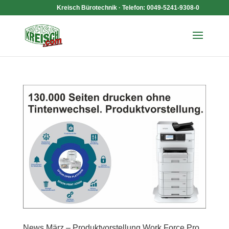
Kreisch Bürotechnik · Telefon: 0049-5241-9308-0
News März – Produktvorstellung Work Force Pro