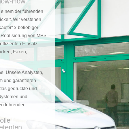
now-How.
 einem der führenden
ckelt. Wir verstehen
äufer“ x-beliebiger
nd Realisierung von MPS
ffizienten Einsatz
ucken, Faxen,
he. Unsere Analysten,
am und garantieren
 das gedruckte und
 Systemen und
en führenden
olle
etenten