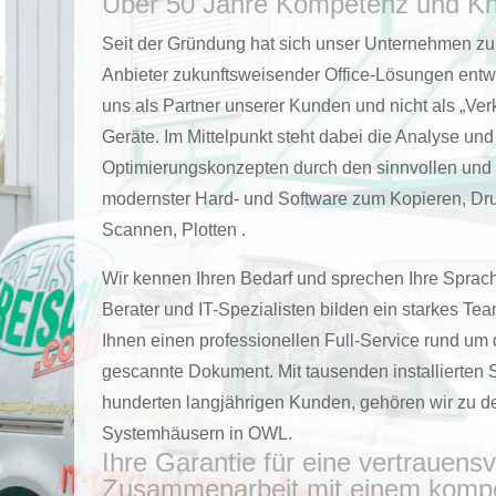
Über 50 Jahre Kompetenz und K
Seit der Gründung hat sich unser Unternehmen zu
Anbieter zukunftsweisender Office-Lösungen entwi
uns als Partner unserer Kunden und nicht als „Verk
Geräte. Im Mittelpunkt steht dabei die Analyse u
Optimierungskonzepten durch den sinnvollen und e
modernster Hard- und Software zum Kopieren, Dr
Scannen, Plotten .
Wir kennen Ihren Bedarf und sprechen Ihre Sprac
Berater und IT-Spezialisten bilden ein starkes Te
Ihnen einen professionellen Full-Service rund um
gescannte Dokument. Mit tausenden installierten
hunderten langjährigen Kunden, gehören wir zu d
Systemhäusern in OWL.
Ihre Garantie für eine vertrauensv
Zusammenarbeit mit einem komp