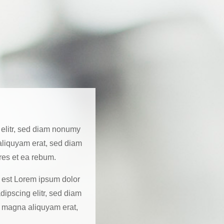
 elitr, sed diam nonumy
aliquyam erat, sed diam
res et ea rebum.
s est Lorem ipsum dolor
dipscing elitr, sed diam
e magna aliquyam erat,