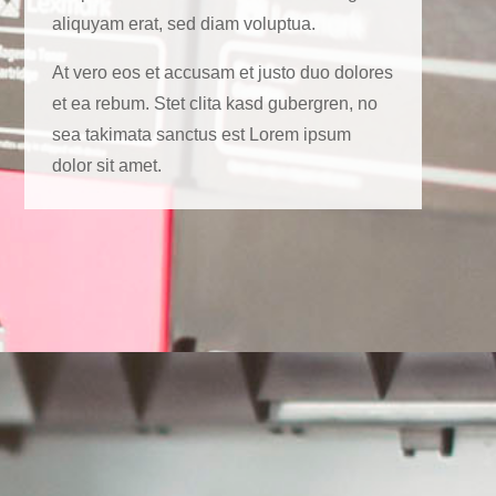
aliquyam erat, sed diam voluptua.
At vero eos et accusam et justo duo dolores
et ea rebum. Stet clita kasd gubergren, no
sea takimata sanctus est Lorem ipsum
dolor sit amet.